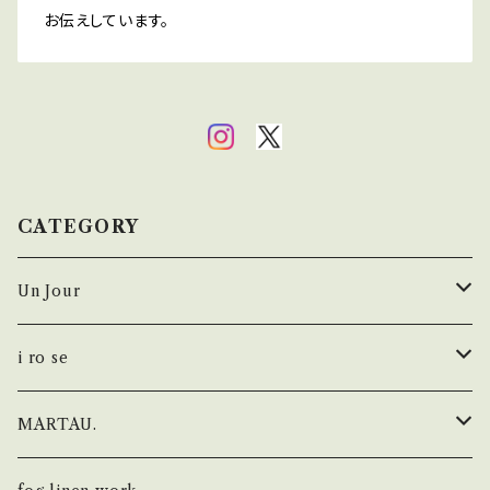
お伝えしています。
CATEGORY
Un Jour
シューズ
i ro se
i ro se × Un Jour
財布
MARTAU.
FOLD