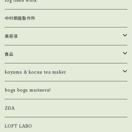
fog linen work × Un Jour
キーホルダー
Shell Bag
fog linen work
POP UP
FOLD
KHISONOIO？ × Un Jour
カードケース・IDケース
Box Bag
中村銅器製作所
SEAMLESS
AUROLA
SEAMLESS
トップス
バッグ
Study Bag
美容液
PAPER
カットソー
フレグランス
Others
ラ セーブ ド ジュール
食品
LETTER PRESSED
MountZero olives
koyama & kocuu tea maker
NOTEBOOK
ボトム
バーチ
basic
boga boga marinera!
杉山ナッツ
original blended
ZDA
おおいし養蜂
LOFT LABO