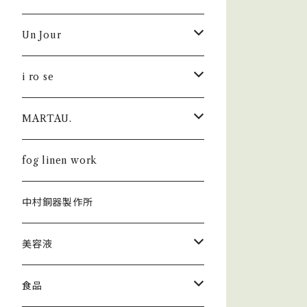
Un Jour
シューズ
i ro se
i ro se × Un Jour
財布
MARTAU.
FOLD
fog linen work × Un Jour
キーホルダー
Shell Bag
fog linen work
POP UP
FOLD
KHISONOIO？ × Un Jour
カードケース・IDケース
Box Bag
中村銅器製作所
SEAMLESS
AUROLA
SEAMLESS
トップス
バッグ
Study Bag
美容液
PAPER
カットソー
フレグランス
Others
ラ セーブ ド ジュール
食品