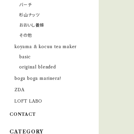
バーチ
杉山ナッツ
おおいし養蜂
その他
koyama & kocuu tea maker
basic
original blended
boga boga marinera!
ZDA
LOFT LABO
CONTACT
CATEGORY