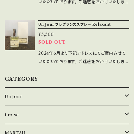
名・用途】 衣類・空間フレグランススプレー 【使
いただいております。 ご迷惑をおかけいたします
用成分】エタノール・水・精油 【内容量】 30ml
が、ご理解の程お願い申し上げます。 https://un
【ご使用方法】 布類に対してご使用する場合は、
jour.official.ec/items/18557782 ユーカリ
Un Jour フレグランススプレー Relaxant
30cm以上離し、目立たない箇所でお試しの後
ラジアタ ティートリー ペパーミント スギ枝葉 グ
ご使用下さい。 特に淡色の布類へのご使用はご
¥5,500
レープフルーツ などを基調としたブレンド。 スッ
SOLD OUT
注意ください。 【香りについて】 ・100%天然植物
キリとした香りで 気分をリフレッシュ。 空気の清
精油を使用しているため、 採取地、採取年度、時
浄、消臭にも。 【品名・用途】 衣類・空間フレグラ
2024年6月より下記アドレスにてご案内させて
期により 精油それぞれの香りが異なることがご
ンススプレー 【使用成分】エタノール・水・精油
いただいております。 ご迷惑をおかけいたします
ざいます。 ・香りは「生きて」活動し、日々変化し
【内容量】 30ml 【ご使用方法】 布類に対してご
が、ご理解の程お願い申し上げます。 https://un
ています。 香りの変化をお楽しみください。 ・保
使用する場合は、30cm以上離し、目立たない箇
jour.official.ec/items/18557717 真正ラベン
CATEGORY
存方法や瓶の中の酸素量によって、数か月たつと
所でお試しの後ご使用下さい。 特に淡色の布類
ダー オレンジスイート ベルガモット クロモジな
香りが弱まっていきます。 ・酸化防止剤は使用し
へのご使用はご注意ください。 【香りについて】 ・
どを 基調としたブレンド。 心身ともに落ち着け
Un Jour
ておりません。 【ご使用上の注意】 ・用途以外の
100%天然植物精油を使用しているため、 採取
る リラックスブレンド。 【品名・用途】 衣類・空間
ご使用はお控え下さい。 ・本品は飲み物ではご
地、採取年度、時期により 精油それぞれの香り
フレグランススプレー 【使用成分】エタノール・
シューズ
i ro se
ざいません。 ・本品は化粧品ではございません。
が異なることがございます。 ・香りは「生きて」活
水・精油 【内容量】 30ml 【ご使用方法】 布類に
・直射日光をさけ、冷暗所にて保管して下さい。
動し、日々変化しています。 香りの変化をお楽し
対してご使用する場合は、30cm以上離し、目立
i ro se × Un Jour
財布
MARTAU.