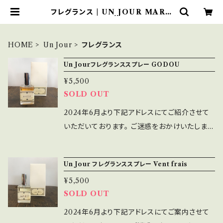
フレグランス | UN JOUR MARC
HÉ
HOME
Un Jour
フレグランス
Un Jourフレグランススプレー GODOU
¥5,500
SOLD OUT
2024年6月より下記アドレスにてご紹介させて
いただいております。 ご迷惑をおかけいたします
が、ご理解の程お願い申し上げます。 https://un
jour.official.ec/items/18332482 ベルガモッ
Un Jour フレグランススプレー Vent frais
ト、ローズウッド ジュニパーベリー、オークモス
¥5,500
クロモジを基調としたブレンド。 【悟道】信じた
SOLD OUT
道をゆく。 自信をもって歩み進めるように... どっ
しりとした森と 軽やかな風をイメージして。 【品
2024年6月より下記アドレスにてご案内させて