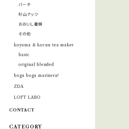
バーチ
杉山ナッツ
おおいし養蜂
その他
koyama & kocuu tea maker
basic
original blended
boga boga marinera!
ZDA
LOFT LABO
CONTACT
CATEGORY