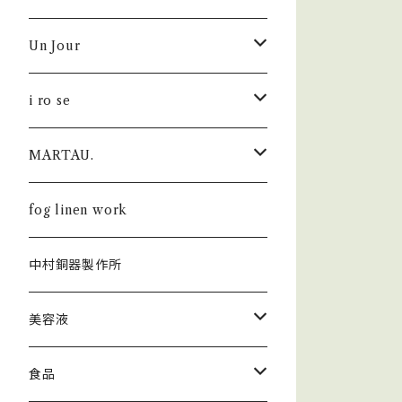
Un Jour
シューズ
i ro se
i ro se × Un Jour
財布
MARTAU.
FOLD
fog linen work × Un Jour
キーホルダー
Shell Bag
fog linen work
POP UP
FOLD
KHISONOIO？ × Un Jour
カードケース・IDケース
Box Bag
中村銅器製作所
SEAMLESS
AUROLA
SEAMLESS
トップス
バッグ
Study Bag
美容液
PAPER
カットソー
フレグランス
Others
ラ セーブ ド ジュール
食品