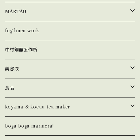
i ro se × Un Jour
財布
MARTAU.
FOLD
fog linen work × Un Jour
キーホルダー
Shell Bag
fog linen work
POP UP
FOLD
KHISONOIO？ × Un Jour
カードケース・IDケース
Box Bag
中村銅器製作所
SEAMLESS
AUROLA
SEAMLESS
トップス
バッグ
Study Bag
美容液
PAPER
カットソー
フレグランス
Others
ラ セーブ ド ジュール
食品
LETTER PRESSED
MountZero olives
koyama & kocuu tea maker
NOTEBOOK
ボトム
バーチ
basic
boga boga marinera!