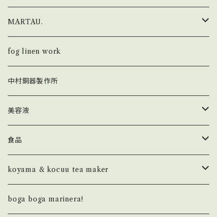
なバッグです。 size: 縦 約45cm 横 約46cm
持ち手長さ 約70cm 幅 約5cm 内ポケット
i ro se × Un Jour
財布
MARTAU.
縦 約15cm 横 約18cm linen 100% made i
n Lithuania ※イヴォワール：淡いベージュ W
FOLD
fog linen work × Un Jour
キーホルダー
Shell Bag
fog linen work
e are sorry! We haven't been ready to se
nd overseas. ※当商品は弊社実店舗でも販売
POP UP
FOLD
KHISONOIO？ × Un Jour
カードケース・IDケース
Box Bag
中村銅器製作所
いたしております。 オーダーをいただいたタイミ
ングによっては、オンラインショップ上の在庫数と
SEAMLESS
AUROLA
SEAMLESS
実在個数に差異がある場合がございます。 在庫
トップス
バッグ
Study Bag
美容液
切れの場合は、商品をご用意できない場合がご
PAPER
ざいます。 商品の在庫管理とオンラインショップ
カットソー
フレグランス
Others
ラ セーブ ド ジュール
食品
の更新については、出来る限り対応をしておりま
すので、何卒ご理解いただけますようお願いいた
LETTER PRESSED
MountZero olives
koyama & kocuu tea maker
します。
NOTEBOOK
ボトム
バーチ
basic
boga boga marinera!