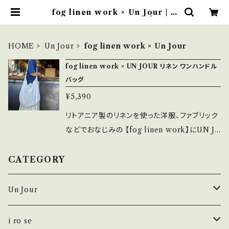
fog linen work × Un Jour | U
N JOUR MARCHÉ
HOME
Un Jour
fog linen work × Un Jour
fog linen work × UN JOUR リネン ワンハンドル
バッグ
¥5,390
リトアニア製のリネンを使った洋服、ファブリック
などでおなじみの 【fog linen work】にUN J
OURデザインのリネンバッグを作っていただきま
した。 今回はイヴォアールとホワイトの2色をご
CATEGORY
用意。 内ポケット付きのワンショルダータイプに
なります。 斜めがけもOKです。 麻100％のナチ
Un Jour
ュラルリネンにUN JOURのロゴを刺繍した、
日々の暮らしに自然と溶け込むようなシンプル
シューズ
i ro se