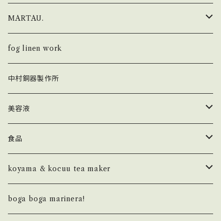
i ro se × Un Jour
財布
MARTAU.
FOLD
fog linen work × Un Jour
キーホルダー
Shell Bag
fog linen work
POP UP
FOLD
KHISONOIO？ × Un Jour
カードケース・IDケース
Box Bag
中村銅器製作所
SEAMLESS
AUROLA
SEAMLESS
トップス
バッグ
Study Bag
美容液
PAPER
カットソー
フレグランス
Others
ラ セーブ ド ジュール
食品
LETTER PRESSED
MountZero olives
koyama & kocuu tea maker
NOTEBOOK
ボトム
バーチ
basic
boga boga marinera!