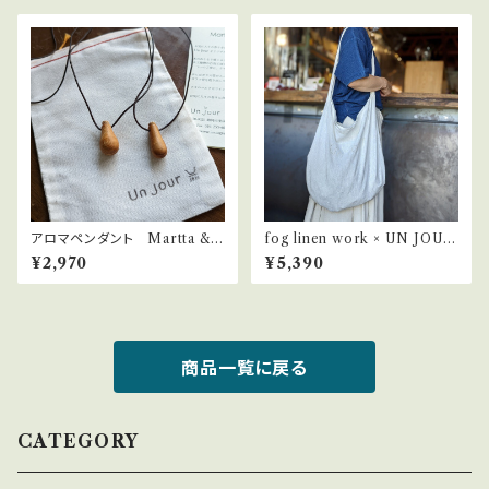
アロマペンダント Martta & R
fog linen work × UN JOUR
itta（マルッタ＆リッタ）
リネン ワンハンドル バッグ
¥2,970
¥5,390
商品一覧に戻る
CATEGORY