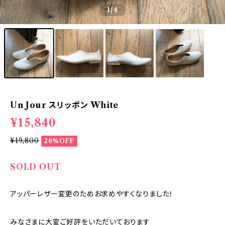
1
/4
Un Jour スリッポン White
¥15,840
¥19,800
20%OFF
SOLD OUT
アッパーレザー変更のためお求めやすくなりました！
みなさまに大変ご好評をいただいております