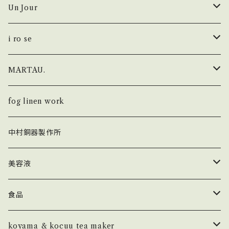
Un Jour
シューズ
i ro se
i ro se × Un Jour
財布
MARTAU.
FOLD
fog linen work × Un Jour
キーホルダー
Shell Bag
fog linen work
POP UP
FOLD
KHISONOIO？ × Un Jour
カードケース・IDケース
Box Bag
中村銅器製作所
SEAMLESS
AUROLA
SEAMLESS
トップス
バッグ
Study Bag
美容液
PAPER
カットソー
フレグランス
Others
ラ セーブ ド ジュール
食品
LETTER PRESSED
MountZero olives
koyama & kocuu tea maker