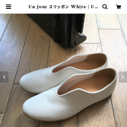
Un Jour スリッポン White | UN
JOUR MARCHÉ