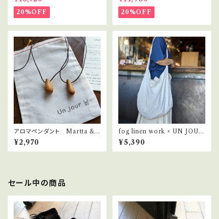
20%OFF
20%OFF
アロマペンダント Martta & R
fog linen work × UN JOUR
itta（マルッタ＆リッタ）
リネン ワンハンドル バッグ
¥2,970
¥5,390
セール中の商品