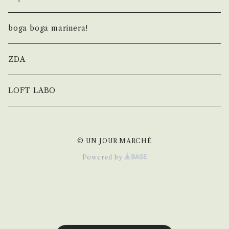
NOTEBOOK
ボトム
バーチ
basic
boga boga marinera!
杉山ナッツ
original blended
ZDA
おおいし養蜂
LOFT LABO
その他
© UN JOUR MARCHÉ
Powered by