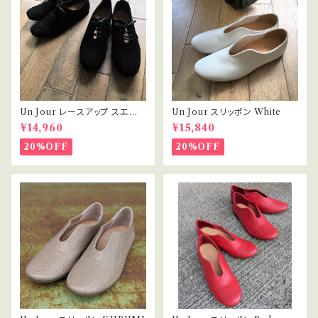
Un Jour レースアップ スエード
Un Jour スリッポン White
Black
¥14,960
¥15,840
20%OFF
20%OFF