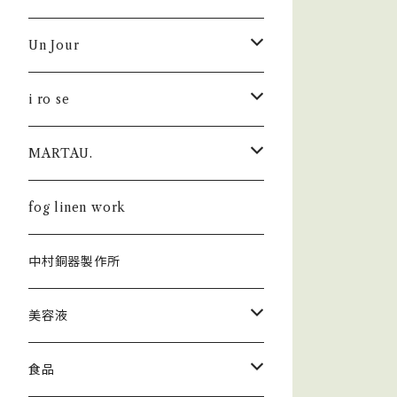
Un Jour
シューズ
i ro se
i ro se × Un Jour
財布
MARTAU.
FOLD
fog linen work × Un Jour
キーホルダー
Shell Bag
fog linen work
POP UP
FOLD
KHISONOIO？ × Un Jour
カードケース・IDケース
Box Bag
中村銅器製作所
SEAMLESS
AUROLA
SEAMLESS
トップス
バッグ
Study Bag
美容液
PAPER
カットソー
フレグランス
Others
ラ セーブ ド ジュール
食品