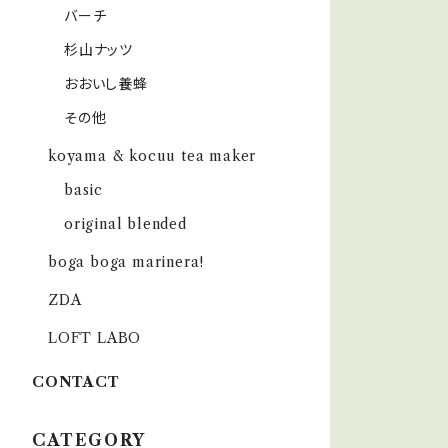
バーチ
杉山ナッツ
おおいし養蜂
その他
koyama & kocuu tea maker
basic
original blended
boga boga marinera!
ZDA
LOFT LABO
CONTACT
CATEGORY